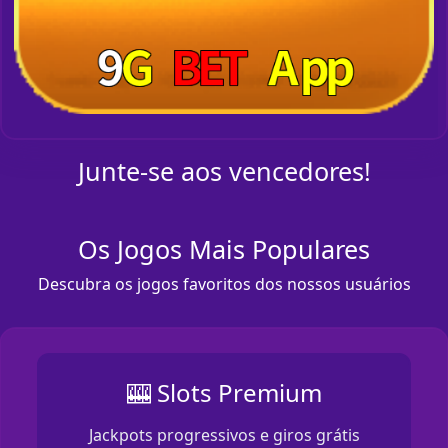
Junte-se aos vencedores!
Os Jogos Mais Populares
Descubra os jogos favoritos dos nossos usuários
🎰 Slots Premium
Jackpots progressivos e giros grátis