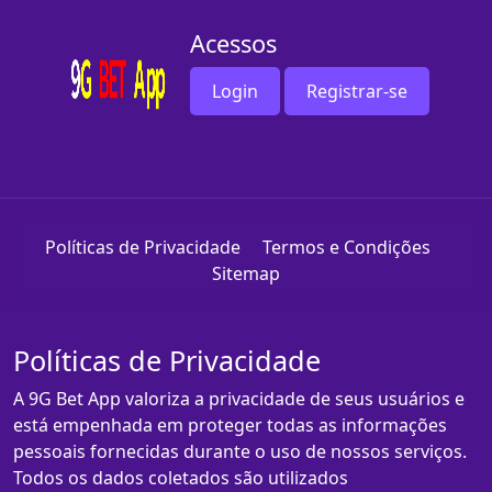
Acessos
Login
Registrar-se
Políticas de Privacidade
Termos e Condições
Sitemap
Políticas de Privacidade
A 9G Bet App valoriza a privacidade de seus usuários e
está empenhada em proteger todas as informações
pessoais fornecidas durante o uso de nossos serviços.
Todos os dados coletados são utilizados