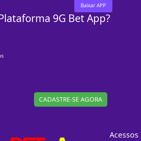
Baixar APP
 Plataforma 9G Bet App?
os
CADASTRE-SE AGORA
Acessos