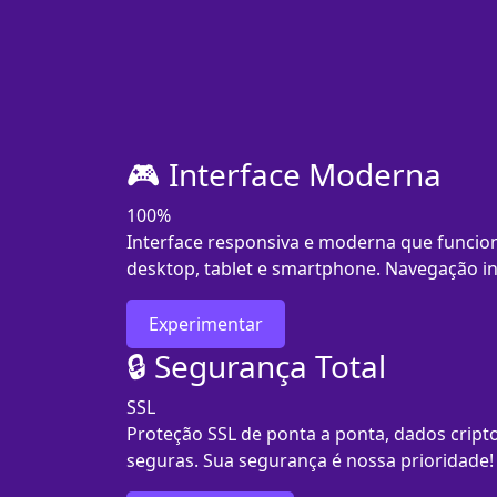
🎮 Interface Moderna
100%
Interface responsiva e moderna que funcio
desktop, tablet e smartphone. Navegação int
Experimentar
🔒 Segurança Total
SSL
Proteção SSL de ponta a ponta, dados cript
seguras. Sua segurança é nossa prioridade!