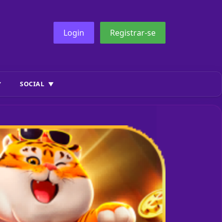
Login
Registrar-se
SOCIAL