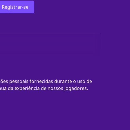
Registrar-se
ções pessoais fornecidas durante o uso de
nua da experiência de nossos jogadores.