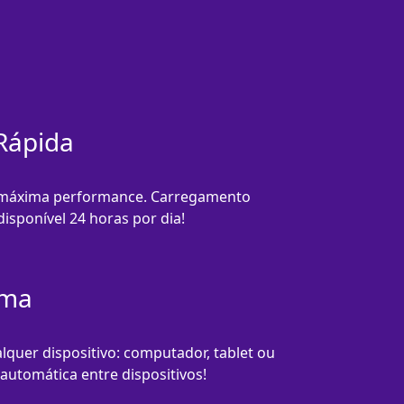
Rápida
 máxima performance. Carregamento
isponível 24 horas por dia!
rma
quer dispositivo: computador, tablet ou
automática entre dispositivos!